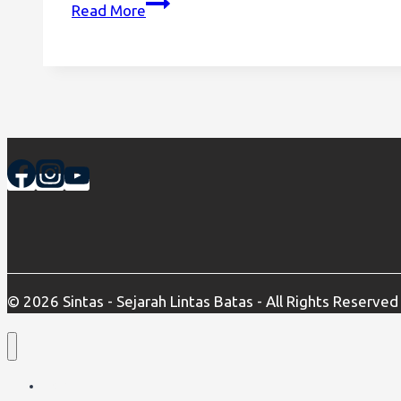
Hibah
Read More
&
Pelatihan
Penelitian
Skripsi/
Tesis
© 2026 Sintas - Sejarah Lintas Batas - All Rights Reserved
Home